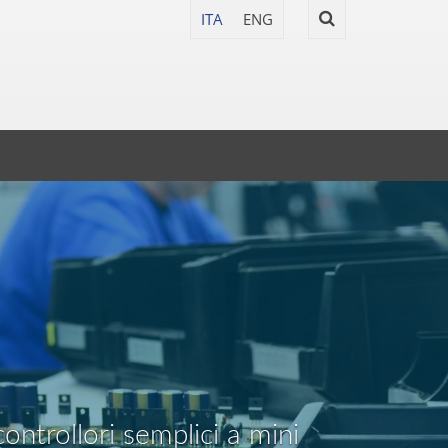
ITA
ENG
trollori semplici a mini