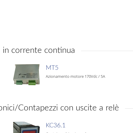
in corrente continua
MT5
Azionamento motore 170Vdc / 5A
nici/Contapezzi con uscite a relè
KC36.1