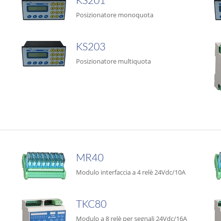
KS201
Posizionatore monoquota
KS203
Posizionatore multiquota
MR40
Modulo interfaccia a 4 relè 24Vdc/10A
TKC80
Modulo a 8 relè per segnali 24Vdc/16A