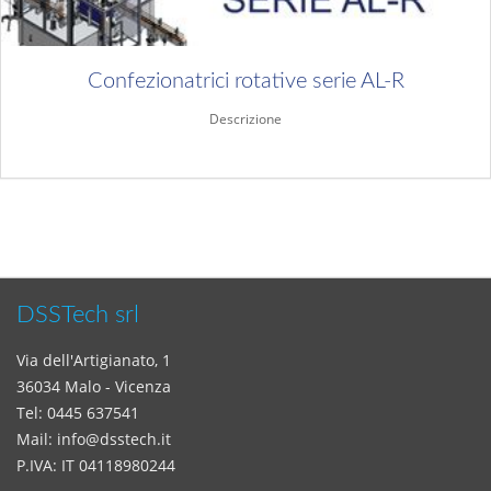
Confezionatrici rotative serie AL-R
Descrizione
Approfondisci...
DSSTech srl
Via dell'Artigianato, 1
36034 Malo - Vicenza
Tel:
0445 637541
Mail:
info@dsstech.it
P.IVA: IT 04118980244