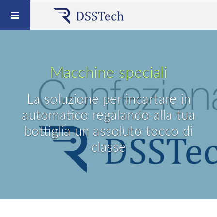
Toggle
navigation
Macchine speciali
La soluzione per incartare in
automatico regalando alla tua
bottiglia un assoluto tocco di
classe