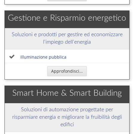
Gestione e Risparmio energetico
Soluzioni e prodotti per gestire ed economizzare
l'impiego dell'energia
Illuminazione pubblica
Approfondisci...
Smart Home & Smart Building
Soluzioni di automazione progettate per
risparmiare energia e migliorare la fruibilità degli
edifici